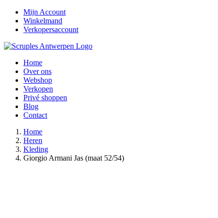
Ga
Facebook
Instagram
E-
Mijn Account
naar
mail
Winkelmand
inhoud
Verkopersaccount
Home
Over ons
Webshop
Verkopen
Privé shoppen
Blog
Contact
Home
Heren
Kleding
Giorgio Armani Jas (maat 52/54)