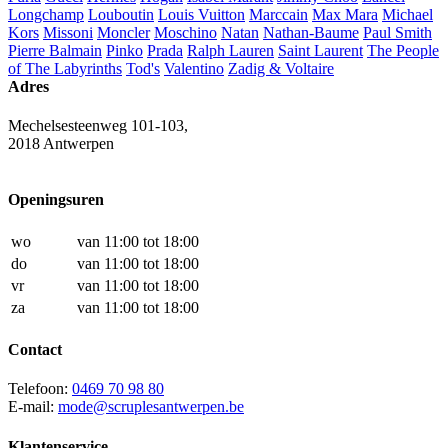
Longchamp
Louboutin
Louis Vuitton
Marccain
Max Mara
Michael
Kors
Missoni
Moncler
Moschino
Natan
Nathan-Baume
Paul Smith
Pierre Balmain
Pinko
Prada
Ralph Lauren
Saint Laurent
The People
of The Labyrinths
Tod's
Valentino
Zadig & Voltaire
Adres
Mechelsesteenweg 101-103,
2018 Antwerpen
Openingsuren
wo
van 11:00 tot 18:00
do
van 11:00 tot 18:00
vr
van 11:00 tot 18:00
za
van 11:00 tot 18:00
Contact
Telefoon:
0469 70 98 80
E-mail:
mode@scruplesantwerpen.be
Klantenservice