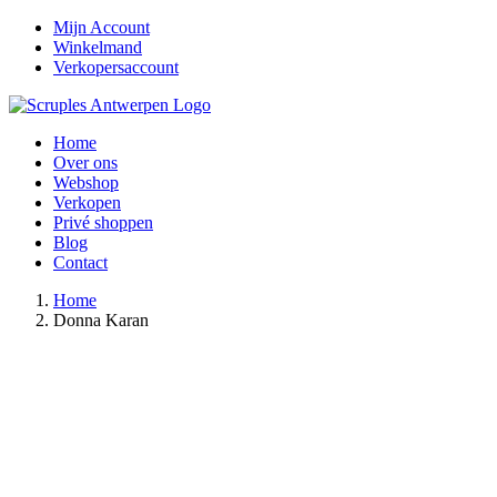
Ga
Facebook
Instagram
E-
Mijn Account
naar
mail
Winkelmand
inhoud
Verkopersaccount
Home
Over ons
Webshop
Verkopen
Privé shoppen
Blog
Contact
Home
Donna Karan