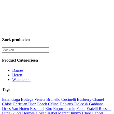
Zoek producten
Product Categorieën
Dames
Heren
Waardebon
Tags
Balenciaga
Bottega Veneta
Brunello Cucinelli
Burberry
Chanel
Chloë
Christian Dior
Coach
Céline
Delvaux
Dolce & Gabbana
Dries Van Noten
Essentiel
Etro
Façon Jacmin
Fendi
Fratelli Rossetti
Furla
Gucci
Hermès
Hogan
Isabel Marant
Jimmy Choo
Lancel